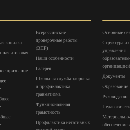
Всероссийские
Основные св
проверочные работы
ая копилка
Структура и 
(ВПР)
управления
енная итоговая
Наши особенности
образователь
организацией
Галерея
ое признание
Документы
Школьная служба здоровья
щее
и профиклактика
Образование
е
травматизма
Руководство
бщее
Функциональная
е
Педагогическ
грамотность
общее
Материально-
Профилактика негативных
е
обеспечение 