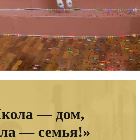
кола — дом,
ла — семья!»