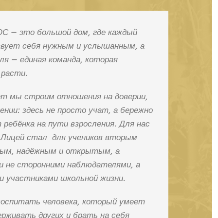
ОС — это
большой
дом,
где
каждый
вует
себя
нужным
и
услышанным,
а
ля
— единая
команда,
которая
расти.
ет мы
строим
отношения
на
доверии,
ении:
здесь
не
просто
учат,
а
бережно
т
ребёнка
на
пути
взросления.
Для
нас
Лицей
стал
для
учеников
вторым
ым,
надёжным
и
открытым,
а
и
не
сторонними
наблюдателями,
а
и
участниками
школьной
жизни.
воспитать
человека,
который
умеет
ерживать
других
и
брать
на
себя