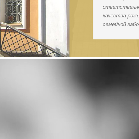
ответственн
качества
рож
семейной
забо