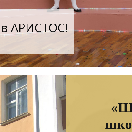
 в АРИСТОС!
«Ш
шко