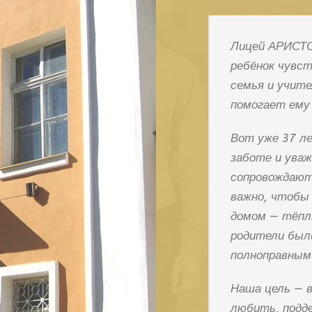
Лицей АРИСТ
ребёнок
чувст
семья
и
учите
помогает
ему
Вот уже 37 л
заботе
и
уваж
сопровождаю
важно,
чтобы
домом
— тёпл
родители
был
полноправным
Наша
цель
— 
любить,
подд