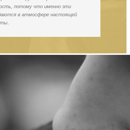
ость,
потому
что
именно
эти
даются
в
атмосфере
настоящей
ты.