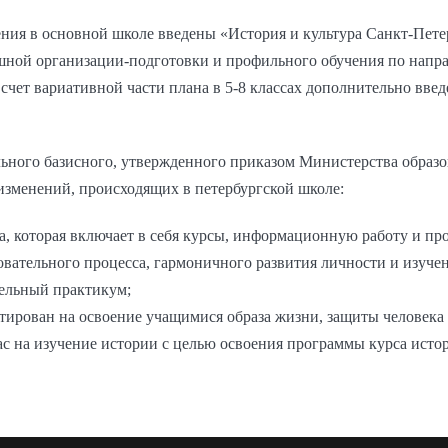
ения в основной школе введены «История и культура Санкт-Петер
ной организации-подготовки и профильного обучения по напра
счет вариативной части плана в 5-8 классах дополнительно введ
льного базисного, утвержденного приказом Министерства образо
изменений, происходящих в петербургской школе:
ка, которая включает в себя курсы, информационную работу и п
вательного процесса, гармоничного развития личности и изучен
тельный практикум;
тирован на освоение учащимися образа жизни, защиты человека
ас на изучение истории с целью освоения программы курса ист