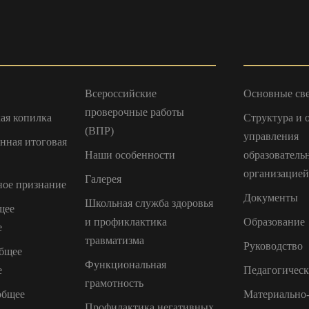
Всероссийские
Основные св
проверочные работы
ая копилка
Структура и 
(ВПР)
управления
енная итоговая
Наши особенности
образователь
организацией
Галерея
ое признание
Документы
Школьная служба здоровья
щее
и профиклактика
Образование
е
травматизма
Руководство
бщее
Функциональная
е
Педагогическ
грамотность
общее
Материально-
Профилактика негативных