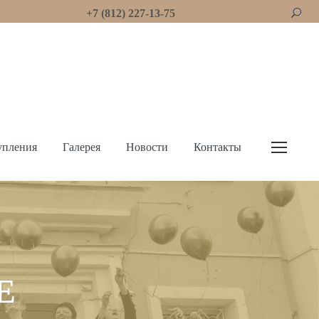
+7 (812) 227-13-75
упления
Галерея
Новости
Контакты
Е