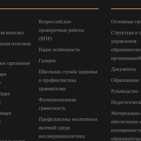
Всероссийские
Основные св
проверочные работы
ая копилка
Структура и 
(ВПР)
управления
енная итоговая
Наши особенности
образователь
организацией
Галерея
ое признание
Документы
Школьная служба здоровья
щее
и профиклактика
Образование
е
травматизма
Руководство
бщее
Функциональная
е
Педагогическ
грамотность
общее
Материально-
Профилактика негативных
е
обеспечение 
явлений среди
оснащенност
несовершеннолетних
образователь