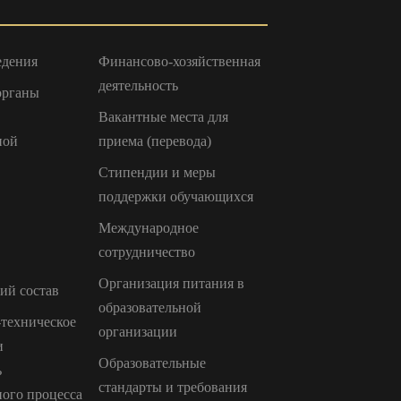
едения
Финансово-хозяйственная
деятельность
органы
Вакантные места для
ной
приема (перевода)
Стипендии и меры
поддержки обучающихся
Международное
сотрудничество
Организация питания в
ий состав
образовательной
техническое
организации
и
Образовательные
ь
стандарты и требования
ного процесса