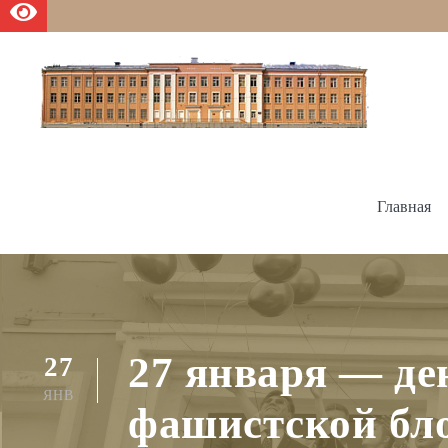
Главная
27 января — де
27
ЯНВ
фашистской бл