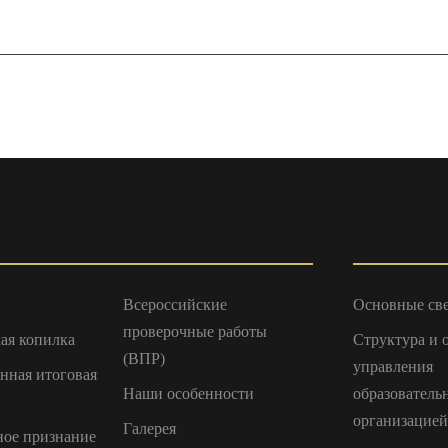
Всероссийские
Основные св
проверочные работы
ая копилка
Структура и 
(ВПР)
управления
енная итоговая
Наши особенности
образователь
организацией
Галерея
ое признание