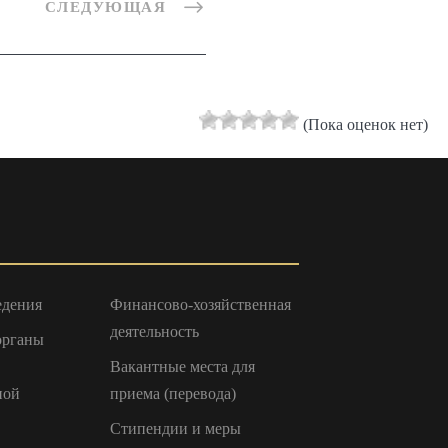
СЛЕДУЮЩАЯ
(Пока оценок нет)
едения
Финансово-хозяйственная
деятельность
органы
Вакантные места для
ной
приема (перевода)
Стипендии и меры