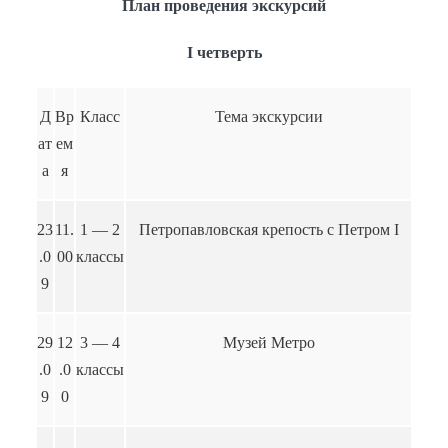
План проведения экскурсий
I четверть
Д
Вр
Класс
Тема экскурсии
ат
ем
а
я
23
11.
1 — 2
Петропавловская крепость с Петром I
.0
00
классы
9
29
12
3 — 4
Музей Метро
.0
.0
классы
9
0