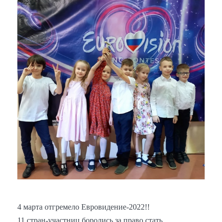
4 марта отгремело Евровидение-2022!!
11 стран-участниц боролись за право стать