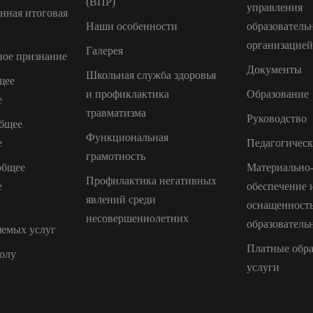
(ВПР)
управления
енная итоговая
Наши особенности
образователь
организацией
Галерея
ое признание
Документы
Школьная служба здоровья
щее
и профиклактика
Образование
е
травматизма
Руководство
бщее
Функциональная
е
Педагогическ
грамотность
общее
Материально-
Профилактика негативных
е
обеспечение 
явлений среди
оснащенност
несовершеннолетних
образователь
яемых услуг
Платные обра
олу
услуги