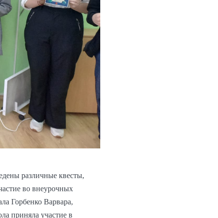
ведены различные квесты,
участие во внеурочных
ала Горбенко Варвара,
ола приняла участие в