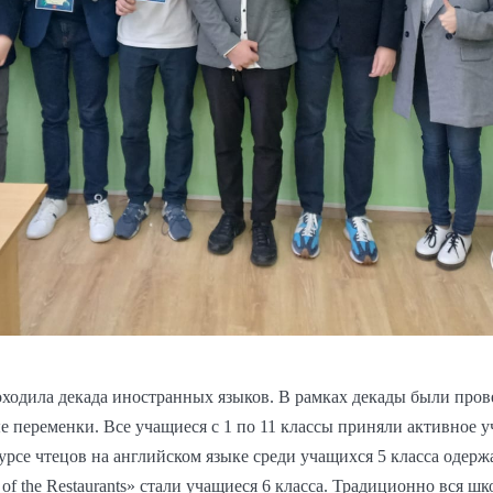
роходила декада иностранных языков. В рамках декады были про
е переменки. Все учащиеся с 1 по 11 классы приняли активное 
урсе чтецов на английском языке среди учащихся 5 класса одерж
 of the Restaurants» стали учащиеся 6 класса. Традиционно вся шк