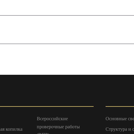
Всероссийские
Основные св
проверочные работы
ая копилка
Структура и 