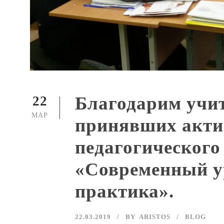
Благодарим учит
22
МАР
принявших актив
педагогического 
«Современный у
практика».
22.03.2019
BY
ARISTOS
BLOG