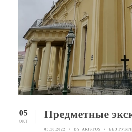
Предметные экс
05
ОКТ
05.10.2022
BY
ARISTOS
БЕЗ РУБР